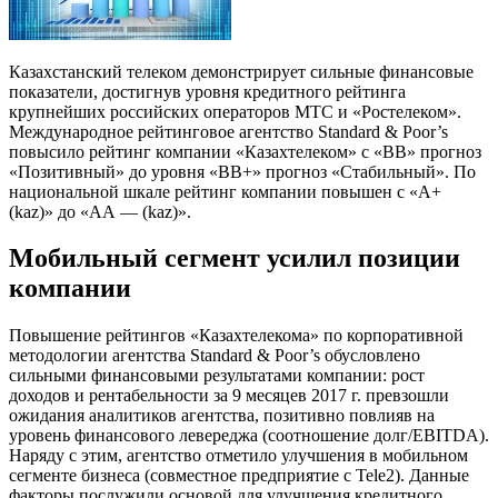
Казахстанский телеком демонстрирует сильные финансовые
показатели, достигнув уровня кредитного рейтинга
крупнейших российских операторов МТС и «Ростелеком».
Международное рейтинговое агентство Standard & Poor’s
повысило рейтинг компании «Казахтелеком» с «BB» прогноз
«Позитивный» до уровня «ВВ+» прогноз «Стабильный». По
национальной шкале рейтинг компании повышен с «A+
(kaz)» до «AА — (kaz)».
Мобильный сегмент усилил позиции
компании
Повышение рейтингов «Казахтелекома» по корпоративной
методологии агентства Standard & Poor’s обусловлено
сильными финансовыми результатами компании: рост
доходов и рентабельности за 9 месяцев 2017 г. превзошли
ожидания аналитиков агентства, позитивно повлияв на
уровень финансового левереджа (соотношение долг/EBITDA).
Наряду с этим, агентство отметило улучшения в мобильном
сегменте бизнеса (cовместное предприятие с Tele2). Данные
факторы послужили основой для улучшения кредитного