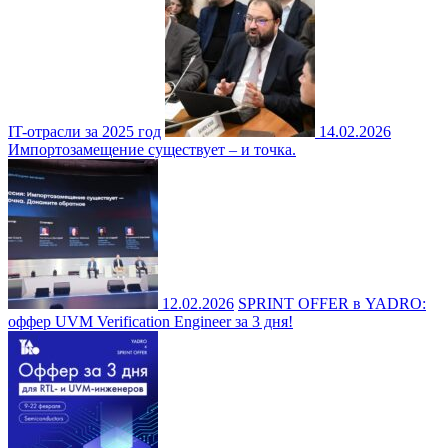
IT-отрасли за 2025 год
14.02.2026
Импортозамещение существует – и точка.
12.02.2026
SPRINT OFFER в YADRO:
оффер UVM Verification Engineer за 3 дня!