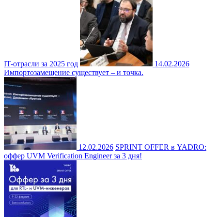
IT-отрасли за 2025 год
14.02.2026
Импортозамещение существует – и точка.
12.02.2026
SPRINT OFFER в YADRO:
оффер UVM Verification Engineer за 3 дня!