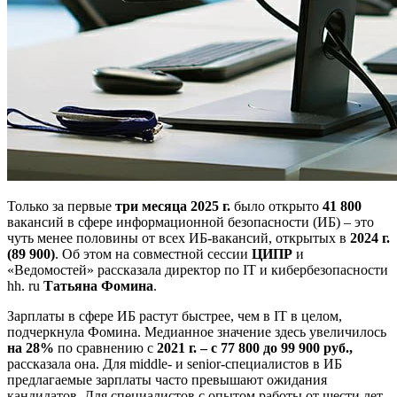
Только за первые
три месяца 2025 г.
было открыто
41 800
вакансий в сфере информационной безопасности (ИБ) – это
чуть менее половины от всех ИБ-вакансий, открытых в
2024 г.
(89 900)
. Об этом на совместной сессии
ЦИПР
и
«Ведомостей» рассказала директор по IT и кибербезопасности
hh. ru
Татьяна Фомина
.
Зарплаты в сфере ИБ растут быстрее, чем в IT в целом,
подчеркнула Фомина. Медианное значение здесь увеличилось
на 28%
по сравнению с
2021 г. – с 77 800 до 99 900 руб.,
рассказала она. Для middle- и senior-специалистов в ИБ
предлагаемые зарплаты часто превышают ожидания
кандидатов. Для специалистов с опытом работы от шести лет