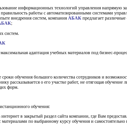
зование информационных технологий управления напрямую зав
равильность работы с автоматизированными системами управле
опыте внедрения систем, компания
АБАК
предлагает различные
АБАК
;
х систем.
АК
аксимальная адаптация учебных материалов под бизнес-процесс
 сроки обучения большого количества сотрудников и возможност
нику рассказывается о его участке работ, не отягощая обучение
щих форм.
дистанционного обучения:
ь интернет в закрытый раздел сайта компании, где Вам предостав
с материалами по выбранному курсу обучения и самостоятельно