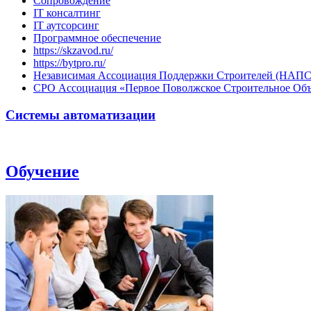
Сопровождение
IT консалтинг
IT аутсорсинг
Программное обеспечение
https://skzavod.ru/
https://bytpro.ru/
Независимая Ассоциация Поддержки Строителей (НАПС
СРО Ассоциация «Первое Поволжское Строительное Об
Системы автоматизации
Обучение