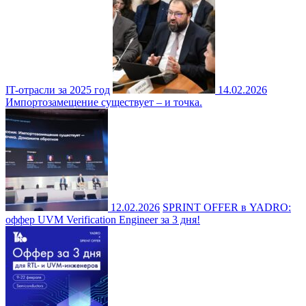
IT-отрасли за 2025 год
14.02.2026
Импортозамещение существует – и точка.
12.02.2026
SPRINT OFFER в YADRO:
оффер UVM Verification Engineer за 3 дня!