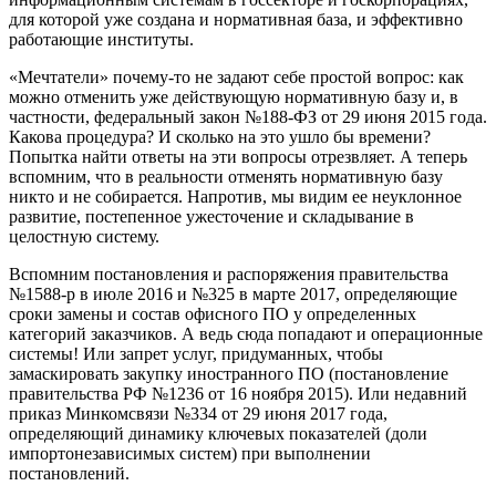
для которой уже создана и нормативная база, и эффективно
работающие институты.
«Мечтатели» почему-то не задают себе простой вопрос: как
можно отменить уже действующую нормативную базу и, в
частности, федеральный закон №188-ФЗ от 29 июня 2015 года.
Какова процедура? И сколько на это ушло бы времени?
Попытка найти ответы на эти вопросы отрезвляет. А теперь
вспомним, что в реальности отменять нормативную базу
никто и не собирается. Напротив, мы видим ее неуклонное
развитие, постепенное ужесточение и складывание в
целостную систему.
Вспомним постановления и распоряжения правительства
№1588-р в июле 2016 и №325 в марте 2017, определяющие
сроки замены и состав офисного ПО у определенных
категорий заказчиков. А ведь сюда попадают и операционные
системы! Или запрет услуг, придуманных, чтобы
замаскировать закупку иностранного ПО (постановление
правительства РФ №1236 от 16 ноября 2015). Или недавний
приказ Минкомсвязи №334 от 29 июня 2017 года,
определяющий динамику ключевых показателей (доли
импортонезависимых систем) при выполнении
постановлений.