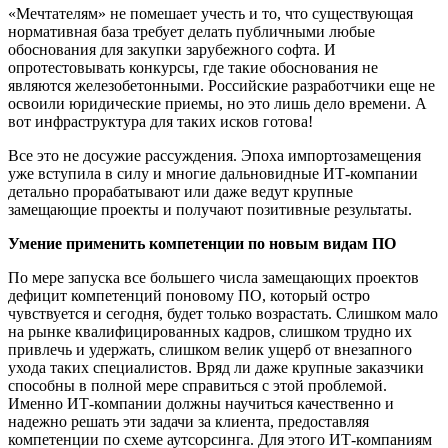
«Мечтателям» не помешает учесть и то, что существующая
нормативная база требует делать публичными любые
обоснования для закупки зарубежного софта. И
опротестовывать конкурсы, где такие обоснования не
являются железобетонными. Российские разработчики еще не
освоили юридические приемы, но это лишь дело времени. А
вот инфраструктура для таких исков готова!
Все это не досужие рассуждения. Эпоха импортозамещения
уже вступила в силу и многие дальновидные ИТ-компании
детально прорабатывают или даже ведут крупные
замещающие проекты и получают позитивные результаты.
Умение применить компетенции по новым видам ПО
По мере запуска все большего числа замещающих проектов
дефицит компетенций поновому ПО, который остро
чувствуется и сегодня, будет только возрастать. Слишком мало
на рынке квалифицированных кадров, слишком трудно их
привлечь и удержать, слишком велик ущерб от внезапного
ухода таких специалистов. Вряд ли даже крупные заказчики
способны в полной мере справиться с этой проблемой.
Именно ИТ-компании должны научиться качественно и
надежно решать эти задачи за клиента, предоставляя
компетенции по схеме аутсорсинга. Для этого ИТ-компаниям