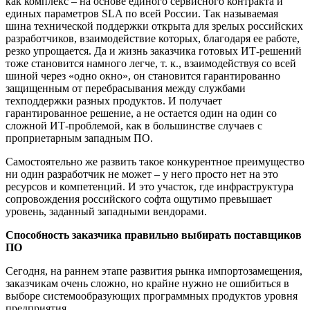
как комплекс – на основе единого сервисного контракта и
единых параметров SLA по всей России. Так называемая
шина технической поддержки открыта для зрелых российских
разработчиков, взаимодействие которых, благодаря ее работе,
резко упрощается. Да и жизнь заказчика готовых ИТ-решений
тоже становится намного легче, т. к., взаимодействуя со всей
шиной через «одно окно», он становится гарантированно
защищенным от перебрасывания между службами
техподдержки разных продуктов. И получает
гарантированное решение, а не остается один на один со
сложной ИТ-проблемой, как в большинстве случаев с
проприетарным западным ПО.
Самостоятельно же развить такое конкурентное преимущество
ни один разработчик не может – у него просто нет на это
ресурсов и компетенций. И это участок, где инфраструктура
сопровождения российского софта ощутимо превышает
уровень, заданный западными вендорами.
Способность заказчика правильно выбирать поставщиков
ПО
Сегодня, на раннем этапе развития рынка импортозамещения,
заказчикам очень сложно, но крайне нужно не ошибиться в
выборе системообразующих программных продуктов уровня
предприятия.