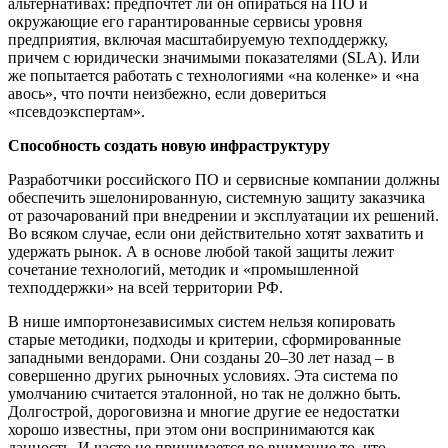
альтернативах: предпочтет ли он опираться на ПО и
окружающие его гарантированные сервисы уровня
предприятия, включая масштабируемую техподдержку,
причем с юридически значимыми показателями (SLA). Или
же попытается работать с технологиями «на коленке» и «на
авось», что почти неизбежно, если довериться
«псевдоэкспертам».
Способность создать новую инфраструктуру
Разработчики российского ПО и сервисные компании должны
обеспечить эшелонированную, системную защиту заказчика
от разочарований при внедрении и эксплуатации их решений.
Во всяком случае, если они действительно хотят захватить и
удержать рынок. А в основе любой такой защиты лежит
сочетание технологий, методик и «промышленной
техподдержки» на всей территории РФ.
В нише импортонезависимых систем нельзя копировать
старые методики, подходы и критерии, сформированные
западными вендорами. Они созданы 20–30 лет назад – в
совершенно других рыночных условиях. Эта система по
умолчанию считается эталонной, но так не должно быть.
Долгострой, дороговизна и многие другие ее недостатки
хорошо известны, при этом они воспринимаются как
данность. И часто не принимается во внимание то, что