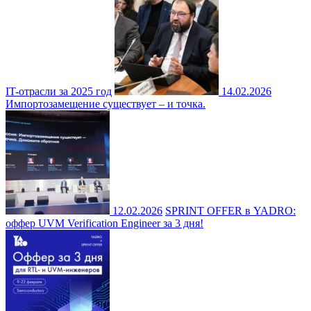
IT-отрасли за 2025 год
14.02.2026
Импортозамещение существует – и точка.
12.02.2026
SPRINT OFFER в YADRO:
оффер UVM Verification Engineer за 3 дня!