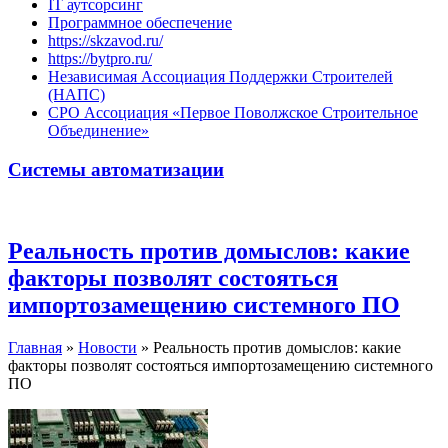
IT аутсорсинг
Программное обеспечение
https://skzavod.ru/
https://bytpro.ru/
Независимая Ассоциация Поддержки Строителей
(НАПС)
СРО Ассоциация «Первое Поволжское Строительное
Объединение»
Системы автоматизации
Реальность против домыслов: какие
факторы позволят состояться
импортозамещению системного ПО
Главная
»
Новости
»
Реальность против домыслов: какие
факторы позволят состояться импортозамещению системного
ПО