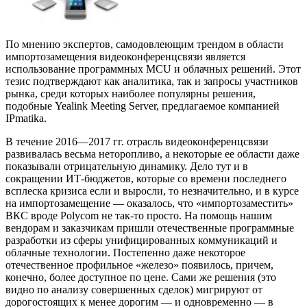
По мнению экспертов, самодовлеющим трендом в области
импортозамещения видеоконференцсвязи является
использование программных MCU и облачных решений. Этот
тезис подтверждают как аналитика, так и запросы участников
рынка, среди которых наиболее популярны решения,
подобные Yealink Meeting Server, предлагаемое компанией
IPmatika.
В течение 2016—2017 гг. отрасль видеоконференцсвязи
развивалась весьма неторопливо, а некоторые ее области даже
показывали отрицательную динамику. Дело тут и в
сокращении ИТ-бюджетов, которые со времени последнего
всплеска кризиса если и выросли, то незначительно, и в курсе
на импортозамещение — оказалось, что «импортозаместить»
ВКС вроде Polycom не так-то просто. На помощь нашим
вендорам и заказчикам пришли отечественные программные
разработки из сферы унифицированных коммуникаций и
облачные технологии. Постепенно даже некоторое
отечественное профильное «железо» появилось, причем,
конечно, более доступное по цене. Сами же решения (это
видно по анализу совершенных сделок) мигрируют от
дорогостоящих к менее дорогим — и одновременно — в