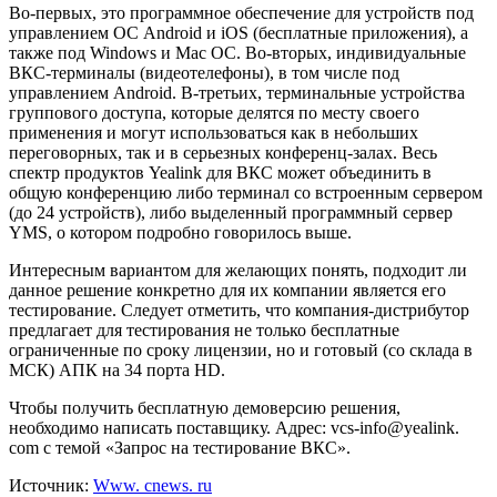
Во-первых, это программное обеспечение для устройств под
управлением ОС Android и iOS (бесплатные приложения), а
также под Windows и Mac OC. Во-вторых, индивидуальные
ВКС-терминалы (видеотелефоны), в том числе под
управлением Android. В-третьих, терминальные устройства
группового доступа, которые делятся по месту своего
применения и могут использоваться как в небольших
переговорных, так и в серьезных конференц-залах. Весь
спектр продуктов Yealink для ВКС может объединить в
общую конференцию либо терминал со встроенным сервером
(до 24 устройств), либо выделенный программный сервер
YMS, о котором подробно говорилось выше.
Интересным вариантом для желающих понять, подходит ли
данное решение конкретно для их компании является его
тестирование. Следует отметить, что компания-дистрибутор
предлагает для тестирования не только бесплатные
ограниченные по сроку лицензии, но и готовый (со склада в
МСК) АПК на 34 порта HD.
Чтобы получить бесплатную демоверсию решения,
необходимо написать поставщику. Адрес: vcs-info@yealink.
com с темой «Запрос на тестирование ВКС».
Источник:
Www. cnews. ru