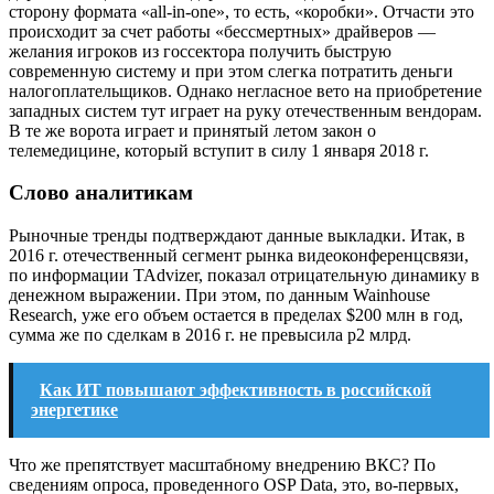
сторону формата «all-in-one», то есть, «коробки». Отчасти это
происходит за счет работы «бессмертных» драйверов —
желания игроков из госсектора получить быструю
современную систему и при этом слегка потратить деньги
налогоплательщиков. Однако негласное вето на приобретение
западных систем тут играет на руку отечественным вендорам.
В те же ворота играет и принятый летом закон о
телемедицине, который вступит в силу 1 января 2018 г.
Слово аналитикам
Рыночные тренды подтверждают данные выкладки. Итак, в
2016 г. отечественный сегмент рынка видеоконференцсвязи,
по информации TAdvizer, показал отрицательную динамику в
денежном выражении. При этом, по данным Wainhouse
Research, уже его объем остается в пределах $200 млн в год,
сумма же по сделкам в 2016 г. не превысила p2 млрд.
Как ИТ повышают эффективность в российской
энергетике
Что же препятствует масштабному внедрению ВКС? По
сведениям опроса, проведенного OSP Data, это, во-первых,