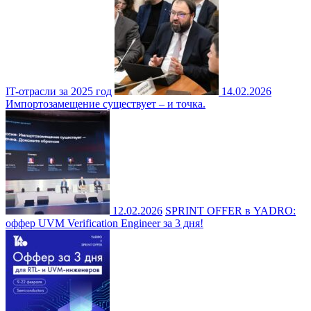
IT-отрасли за 2025 год
14.02.2026
Импортозамещение существует – и точка.
12.02.2026
SPRINT OFFER в YADRO:
оффер UVM Verification Engineer за 3 дня!