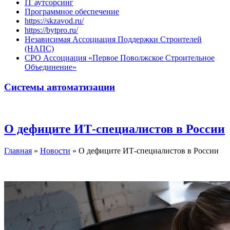
IT аутсорсинг
Программное обеспечение
https://skzavod.ru/
https://bytpro.ru/
Независимая Ассоциация Поддержки Строителей
(НАПС)
СРО Ассоциация «Первое Поволжское Строительное
Объединение»
Системы автоматизации
О дефиците ИТ-специалистов в России
Главная
»
Новости
»
О дефиците ИТ-специалистов в России