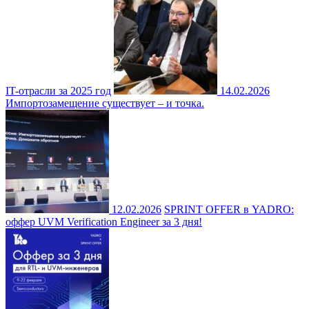
IT-отрасли за 2025 год
14.02.2026
Импортозамещение существует – и точка.
12.02.2026
SPRINT OFFER в YADRO:
оффер UVM Verification Engineer за 3 дня!