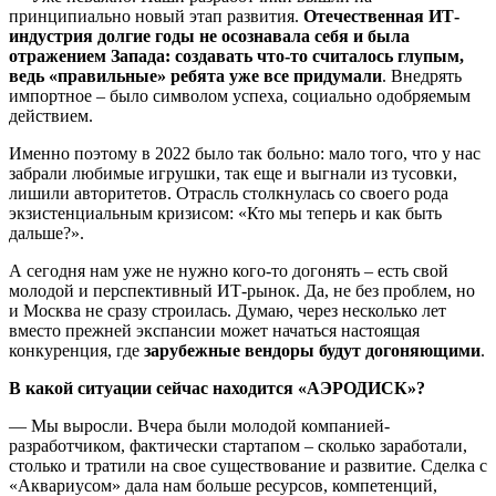
принципиально новый этап развития.
Отечественная ИТ-
индустрия долгие годы не осознавала себя и была
отражением Запада: создавать что-то считалось глупым,
ведь «правильные» ребята уже все придумали
. Внедрять
импортное – было символом успеха, социально одобряемым
действием.
Именно поэтому в 2022 было так больно: мало того, что у нас
забрали любимые игрушки, так еще и выгнали из тусовки,
лишили авторитетов. Отрасль столкнулась со своего рода
экзистенциальным кризисом: «Кто мы теперь и как быть
дальше?».
А сегодня нам уже не нужно кого-то догонять – есть свой
молодой и перспективный ИТ-рынок. Да, не без проблем, но
и Москва не сразу строилась. Думаю, через несколько лет
вместо прежней экспансии может начаться настоящая
конкуренция, где
зарубежные вендоры будут догоняющими
.
В какой ситуации сейчас находится «АЭРОДИСК»?
— Мы выросли. Вчера были молодой компанией-
разработчиком, фактически стартапом – сколько заработали,
столько и тратили на свое существование и развитие. Сделка с
«Аквариусом» дала нам больше ресурсов, компетенций,