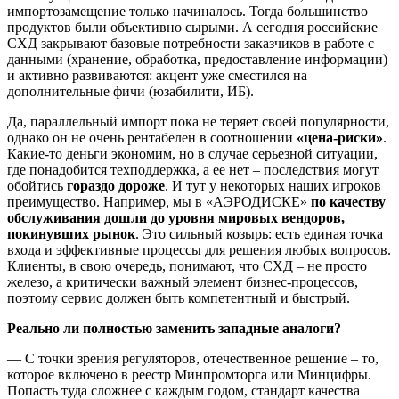
импортозамещение только начиналось. Тогда большинство
продуктов были объективно сырыми. А сегодня российские
СХД закрывают базовые потребности заказчиков в работе с
данными (хранение, обработка, предоставление информации)
и активно развиваются: акцент уже сместился на
дополнительные фичи (юзабилити, ИБ).
Да, параллельный импорт пока не теряет своей популярности,
однако он не очень рентабелен в соотношении
«цена-риски»
.
Какие-то деньги экономим, но в случае серьезной ситуации,
где понадобится техподдержка, а ее нет – последствия могут
обойтись
гораздо дороже
. И тут у некоторых наших игроков
преимущество. Например, мы в «АЭРОДИСКЕ»
по качеству
обслуживания дошли до уровня мировых вендоров,
покинувших рынок
. Это сильный козырь: есть единая точка
входа и эффективные процессы для решения любых вопросов.
Клиенты, в свою очередь, понимают, что СХД – не просто
железо, а критически важный элемент бизнес-процессов,
поэтому сервис должен быть компетентный и быстрый.
Реально ли полностью заменить западные аналоги?
— С точки зрения регуляторов, отечественное решение – то,
которое включено в реестр Минпромторга или Минцифры.
Попасть туда сложнее с каждым годом, стандарт качества