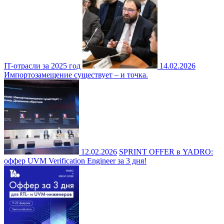
IT-отрасли за 2025 год
14.02.2026
Импортозамещение существует – и точка.
12.02.2026
SPRINT OFFER в YADRO:
оффер UVM Verification Engineer за 3 дня!