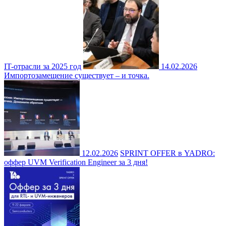
IT-отрасли за 2025 год
14.02.2026
Импортозамещение существует – и точка.
12.02.2026
SPRINT OFFER в YADRO:
оффер UVM Verification Engineer за 3 дня!