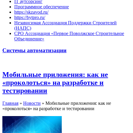
IT аутсорсинг
Программное обеспечение
https://skzavod.ru/
https://bytpro.ru/
Независимая Ассоциация Поддержки Строителей
(НАПС)
СРО Ассоциация «Первое Поволжское Строительное
Объединение»
Системы автоматизации
Мобильные приложения: как не
«проколоться» на разработке и
тестировании
Главная
»
Новости
»
Мобильные приложения: как не
«проколоться» на разработке и тестировании