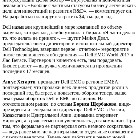
реальность. «Вообще с частным статусом бизнесу легче искать
цели для инвестиций и развития R&D», — комментирует он.
На разработки планируется тратить $4,5 млрд в год.
Dell называли крупнейшей в мире компанией по объему
выручки, которая когда-либо уходила с биржи. «Я часто делаю
то, что делать не принято», — шутит Майкл Делл,
председатель совета директоров и исполнительный директор
Dell Technologies, завершая первое «отчетное» мероприятие
после свершившегося объединения — Dell EMC World 2017 в
Лас-Вегасе. Партнеров и клиентов есть, чем порадовать.
Бизнес растет — выручка увеличивается на протяжении
последних 17 месяцев.
Ангус Хегарти
, президент Dell EMC в регионе EMEA,
подтверждает, что продажи всех линеек продуктов росли в
последний год быстрее, а показатель оборота теперь выше,
чем сумма оборотов Dell и EMC до слияния. На
отечественном рынке, по словам
Бориса Щербакова
, вице-
президента и генерального директора Dell EMC в России,
Казахстане и Центральной Азии, динамика опережает
мировую, а в ряде сегментов увеличилась доля компании. При
том, что формально ее партнерская сеть немного сократилась
— ведь ранее многие партнеры имели отдельные соглашения
с каждым вендором. Теперь они работают в рамках новой