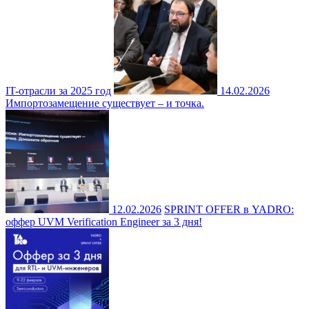
IT-отрасли за 2025 год
14.02.2026
Импортозамещение существует – и точка.
12.02.2026
SPRINT OFFER в YADRO:
оффер UVM Verification Engineer за 3 дня!