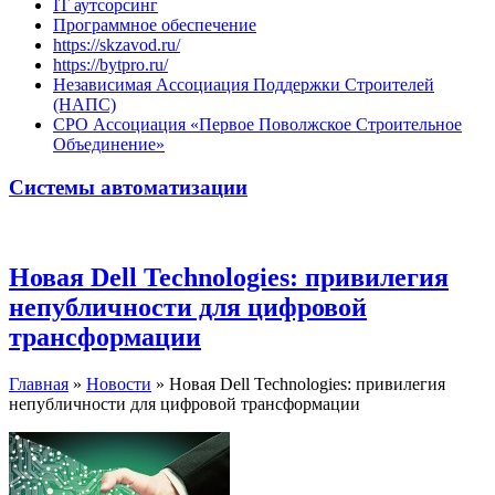
IT аутсорсинг
Программное обеспечение
https://skzavod.ru/
https://bytpro.ru/
Независимая Ассоциация Поддержки Строителей
(НАПС)
СРО Ассоциация «Первое Поволжское Строительное
Объединение»
Системы автоматизации
Новая Dell Technologies: привилегия
непубличности для цифровой
трансформации
Главная
»
Новости
»
Новая Dell Technologies: привилегия
непубличности для цифровой трансформации