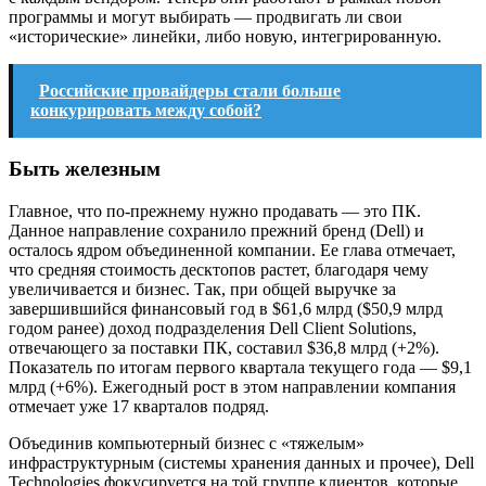
программы и могут выбирать — продвигать ли свои
«исторические» линейки, либо новую, интегрированную.
Российские провайдеры стали больше
конкурировать между собой?
Быть железным
Главное, что по-прежнему нужно продавать — это ПК.
Данное направление сохранило прежний бренд (Dell) и
осталось ядром объединенной компании. Ее глава отмечает,
что средняя стоимость десктопов растет, благодаря чему
увеличивается и бизнес. Так, при общей выручке за
завершившийся финансовый год в $61,6 млрд ($50,9 млрд
годом ранее) доход подразделения Dell Client Solutions,
отвечающего за поставки ПК, составил $36,8 млрд (+2%).
Показатель по итогам первого квартала текущего года — $9,1
млрд (+6%). Ежегодный рост в этом направлении компания
отмечает уже 17 кварталов подряд.
Объединив компьютерный бизнес с «тяжелым»
инфраструктурным (системы хранения данных и прочее), Dell
Technologies фокусируется на той группе клиентов, которые