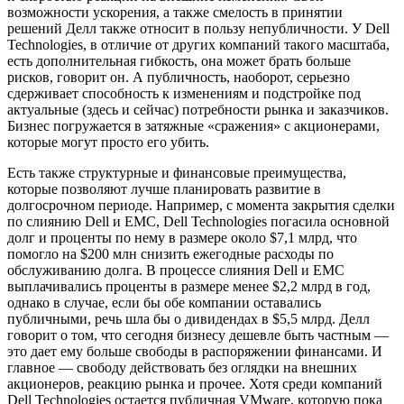
возможности ускорения, а также смелость в принятии
решений Делл также относит в пользу непубличности. У Dell
Technologies, в отличие от других компаний такого масштаба,
есть дополнительная гибкость, она может брать больше
рисков, говорит он. А публичность, наоборот, серьезно
сдерживает способность к изменениям и подстройке под
актуальные (здесь и сейчас) потребности рынка и заказчиков.
Бизнес погружается в затяжные «сражения» с акционерами,
которые могут просто его убить.
Есть также структурные и финансовые преимущества,
которые позволяют лучше планировать развитие в
долгосрочном периоде. Например, с момента закрытия сделки
по слиянию Dell и EMC, Dell Technologies погасила основной
долг и проценты по нему в размере около $7,1 млрд, что
помогло на $200 млн снизить ежегодные расходы по
обслуживанию долга. В процессе слияния Dell и EMC
выплачивались проценты в размере менее $2,2 млрд в год,
однако в случае, если бы обе компании оставались
публичными, речь шла бы о дивидендах в $5,5 млрд. Делл
говорит о том, что сегодня бизнесу дешевле быть частным —
это дает ему больше свободы в распоряжении финансами. И
главное — свободу действовать без оглядки на внешних
акционеров, реакцию рынка и прочее. Хотя среди компаний
Dell Technologies остается публичная VMware, которую пока