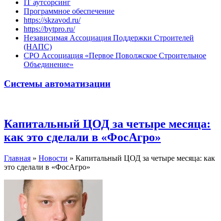
IT аутсорсинг
Программное обеспечение
https://skzavod.ru/
https://bytpro.ru/
Независимая Ассоциация Поддержки Строителей
(НАПС)
СРО Ассоциация «Первое Поволжское Строительное
Объединение»
Системы автоматизации
Капитальный ЦОД за четыре месяца:
как это сделали в «ФосАгро»
Главная
»
Новости
»
Капитальный ЦОД за четыре месяца: как
это сделали в «ФосАгро»