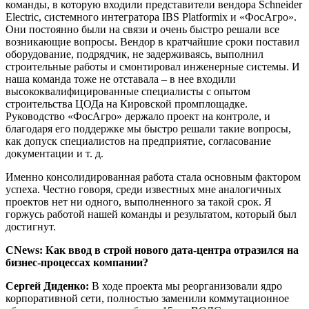
команды, в которую входили представители вендора Schneider
Electric, системного интегратора IBS Platformix и «ФосАгро».
Они постоянно были на связи и очень быстро решали все
возникающие вопросы. Вендор в кратчайшие сроки поставил
оборудование, подрядчик, не задерживаясь, выполнил
строительные работы и смонтировал инженерные системы. И
наша команда тоже не отставала – в нее входили
высококвалифицированные специалисты с опытом
строительства ЦОДа на Кировской промплощадке.
Руководство «ФосАгро» держало проект на контроле, и
благодаря его поддержке мы быстро решали такие вопросы,
как допуск специалистов на предприятие, согласование
документации и т. д.
Именно консолидированная работа стала основным фактором
успеха. Честно говоря, среди известных мне аналогичных
проектов нет ни одного, выполненного за такой срок. Я
горжусь работой нашей команды и результатом, который был
достигнут.
CNews: Как ввод в строй нового дата-центра отразился на
бизнес-процессах компании?
Сергей Диденко:
В ходе проекта мы реорганизовали ядро
корпоративной сети, полностью заменили коммутационное