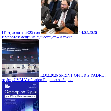
IT-отрасли за 2025 год
14.02.2026
Импортозамещение существует – и точка.
12.02.2026
SPRINT OFFER в YADRO:
оффер UVM Verification Engineer за 3 дня!