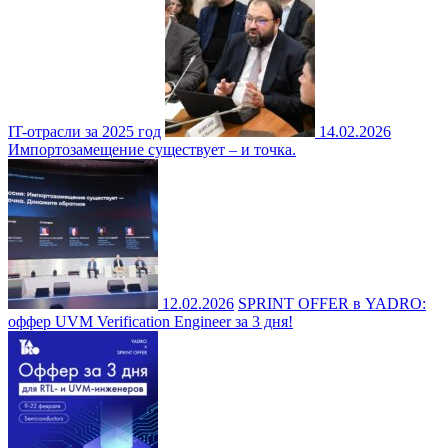
IT-отрасли за 2025 год
14.02.2026
Импортозамещение существует – и точка.
12.02.2026
SPRINT OFFER в YADRO:
оффер UVM Verification Engineer за 3 дня!