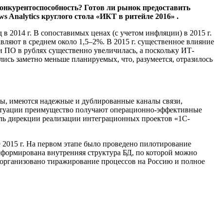
онкурентоспособность? Готов ли рынок предоставить
 Analytics круглого стола «ИКТ в ритейле 2016»
.
 в 2014 г. В сопоставимых ценах (с учетом инфляции) в 2015 г.
ляют в среднем около 1,5–2%. В 2015 г. существенное влияние
и ПО в рублях существенно увеличилась, а поскольку ИТ-
лись заметно меньше планируемых, что, разумеется, отразилось
ы, имеются надежные и дублированные каналы связи,
ситуации преимущество получают операционно-эффективные
ель дирекции реализации интеграционных проектов «1С-
 2015 г. На первом этапе было проведено пилотирование
сформирована внутренняя структура БД, по которой можно
ло организовано тиражирование процессов на Россию и полное