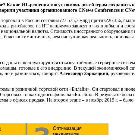
ле? Какие ИТ-решения могут помочь ритейлерам сохранить к
орили участники организованного CNews Conferences и CNews
 торговли в России составил?27 575,7 млрд против?26 356,2 млрд
ходы ритейлеров на ИТ напрямую зависят от их прибыли и состав
а национальной валюты. Стоимость иностранного оборудования 
а, более оптимистичных, чем наступившая реальность, они оказа
созданы и эксплуатируются отказоустойчивые серверные систем
команды, готовые к его внедрению. В текущей экономической 
, но и развиваться, говорит
Александр Заржецкий
, руководит
темы в розничной торговой сети «Билайн». Он стартовал в июле
 торговых точках одного филиала «Билайн». В результате была 
темы в офисах продаж. На втором этапе – в ноябре 2015 г. – бы