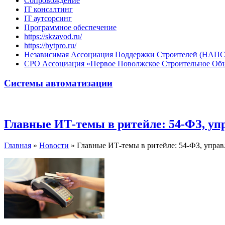
Сопровождение
IT консалтинг
IT аутсорсинг
Программное обеспечение
https://skzavod.ru/
https://bytpro.ru/
Независимая Ассоциация Поддержки Строителей (НАПС
СРО Ассоциация «Первое Поволжское Строительное Об
Системы автоматизации
Главные ИТ-темы в ритейле: 54-ФЗ, уп
Главная
»
Новости
»
Главные ИТ-темы в ритейле: 54-ФЗ, управ