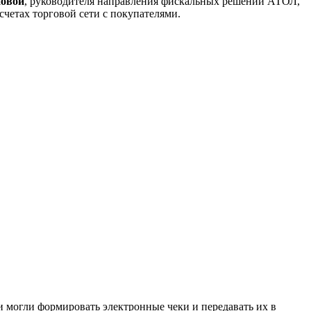
овой
, руководителя направления фискальных решений АТОЛ,
четах торговой сети с покупателями.
и могли формировать электронные чеки и передавать их в