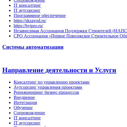
Сопровождение
IT консалтинг
IT аутсорсинг
Программное обеспечение
https://skzavod.ru/
https://bytpro.ru/
Независимая Ассоциация Поддержки Строителей (НАПС
СРО Ассоциация «Первое Поволжское Строительное Об
Системы автоматизации
Направление деятельности и Услуги
Консалтинг по управлению проектами
Аутсорсинг управления проектами
Реинжиниринг бизнес-процессов
Внедрение
Интеграция
Обучение
Сопровождение
IT консалтинг
IT аутсорсинг