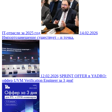
IT-отрасли за 2025 год
14.02.2026
Импортозамещение существует – и точка.
12.02.2026
SPRINT OFFER в YADRO:
оффер UVM Verification Engineer за 3 дня!