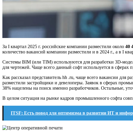
За I квартал 2025 г. российские компании разместили около
40 
количество вакансий компании разместили и в 2024 г., а в I ква
Системы BIM (или TIM) используются для разработки 3D-модел
для чертежей. Чаще всего данный софт используется в сферах
Как рассказал представитель hh .ru, чаще всего вакансии для 
разместили застройщики и девелоперы. Заявок в сферах промы
38% нацелены на поиск именно разработчиков. Остальные, уто
В целом ситуация на рынке кадров промышленного софта совп
ITSF: Есть повод для оптимизма в развитии ИТ и инфо