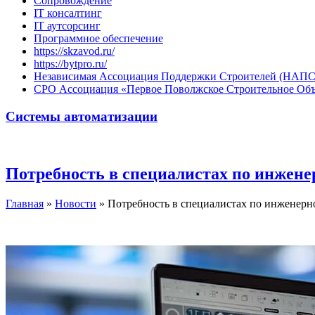
Сопровождение
IT консалтинг
IT аутсорсинг
Программное обеспечение
https://skzavod.ru/
https://bytpro.ru/
Независимая Ассоциация Поддержки Строителей (НАПС
СРО Ассоциация «Первое Поволжское Строительное Об
Системы автоматизации
Потребность в специалистах по инженер
Главная
»
Новости
»
Потребность в специалистах по инженерном