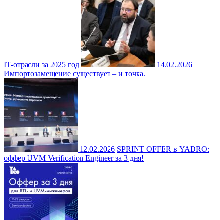
IT-отрасли за 2025 год
14.02.2026
Импортозамещение существует – и точка.
12.02.2026
SPRINT OFFER в YADRO:
оффер UVM Verification Engineer за 3 дня!