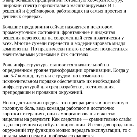
широкий спектр горизонтально масштабируемых ИТ-
решений и фреймворков, работающих на самых простых и
дешевых серверах.
Большие предприятия сейчас находятся в некотором
промежуточном состоянии: фронтальные и диджитал-
решения перенесены на современный стек практически у
всех. Многие сумели перенести и модернизировать миддл-
компоненты. Но практически никто не может похвастаться
значительными успехами в бэк-системах.
Роль инфраструктуры становится значительной на
определенном уровне трансформации организации. Когда у
вас 5-7 команд, пусть и с трудом, но возможно в
исключительном порядке обеспечивать их необходимой
инфраструктурой для сред разработки, тестирования,
препродакшн и продакшн-окружений.
Но по достижении предела это превращается в постоянную
головную боль, ведь команды работают в достаточно
коротких итерациях, они самоорганизованы и жестко
нацелены на результат. Как следствие — сравнительно слабы
в долгосрочном capacity-планировании. И если для продакшн-
окружений эту функцию можно передать эксплуатации, то с
остальными средами проблема сохраняется.