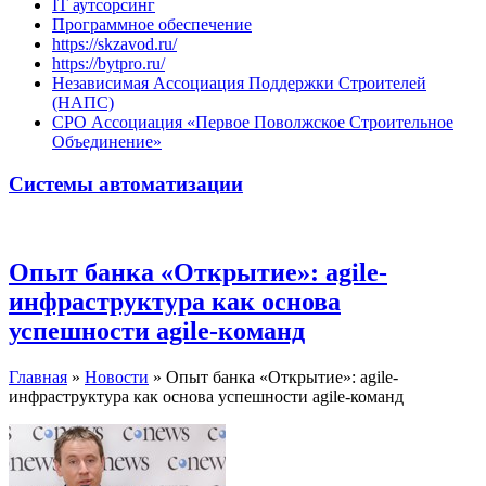
IT аутсорсинг
Программное обеспечение
https://skzavod.ru/
https://bytpro.ru/
Независимая Ассоциация Поддержки Строителей
(НАПС)
СРО Ассоциация «Первое Поволжское Строительное
Объединение»
Системы автоматизации
Опыт банка «Открытие»: agile-
инфраструктура как основа
успешности agile-команд
Главная
»
Новости
»
Опыт банка «Открытие»: agile-
инфраструктура как основа успешности agile-команд