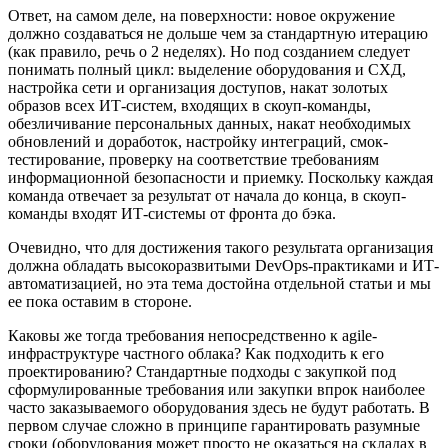
Ответ, на самом деле, на поверхности: новое окружение
должно создаваться не дольше чем за стандартную итерацию
(как правило, речь о 2 неделях). Но под созданием следует
понимать полный цикл: выделение оборудования и СХД,
настройка сети и организация доступов, накат золотых
образов всех ИТ-систем, входящих в скоуп-команды,
обезличивание персональных данных, накат необходимых
обновлений и доработок, настройку интеграций, смок-
тестирование, проверку на соответствие требованиям
информационной безопасности и приемку. Поскольку каждая
команда отвечает за результат от начала до конца, в скоуп-
команды входят ИТ-системы от фронта до бэка.
Очевидно, что для достижения такого результата организация
должна обладать высокоразвитыми DevOps-практиками и ИТ-
автоматизацией, но эта тема достойна отдельной статьи и мы
ее пока оставим в стороне.
Каковы же тогда требования непосредственно к agile-
инфраструктуре частного облака? Как подходить к его
проектированию? Cтандартные подходы с закупкой под
сформулированные требования или закупки впрок наиболее
часто заказываемого оборудования здесь не будут работать. В
первом случае сложно в принципе гарантировать разумные
сроки (оборудования может просто не оказаться на складах в