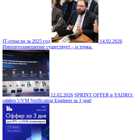
IT-отрасли за 2025 год
14.02.2026
Импортозамещение существует – и точка.
12.02.2026
SPRINT OFFER в YADRO:
оффер UVM Verification Engineer за 3 дня!