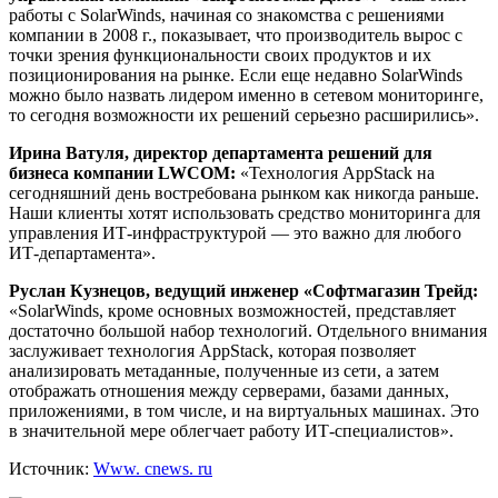
работы с SolarWinds, начиная со знакомства с решениями
компании в 2008 г., показывает, что производитель вырос с
точки зрения функциональности своих продуктов и их
позиционирования на рынке. Если еще недавно SolarWinds
можно было назвать лидером именно в сетевом мониторинге,
то сегодня возможности их решений серьезно расширились».
Ирина Ватуля, директор департамента решений для
бизнеса компании LWCOM:
«Технология AppStack на
сегодняшний день востребована рынком как никогда раньше.
Наши клиенты хотят использовать средство мониторинга для
управления ИТ-инфраструктурой — это важно для любого
ИТ-департамента».
Руслан Кузнецов, ведущий инженер «Софтмагазин Трейд:
«SolarWinds, кроме основных возможностей, представляет
достаточно большой набор технологий. Отдельного внимания
заслуживает технология AppStack, которая позволяет
анализировать метаданные, полученные из сети, а затем
отображать отношения между серверами, базами данных,
приложениями, в том числе, и на виртуальных машинах. Это
в значительной мере облегчает работу ИТ-специалистов».
Источник:
Www. cnews. ru