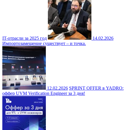
IT-отрасли за 2025 год
14.02.2026
Импортозамещение существует – и точка.
12.02.2026
SPRINT OFFER в YADRO:
оффер UVM Verification Engineer за 3 дня!