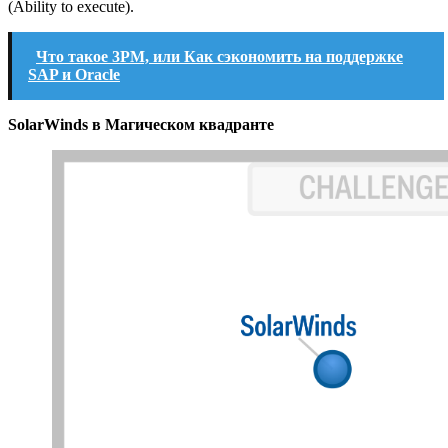
(Ability to execute).
Что такое 3РМ, или Как сэкономить на поддержке
SAP и Oracle
SolarWinds в Магическом квадранте