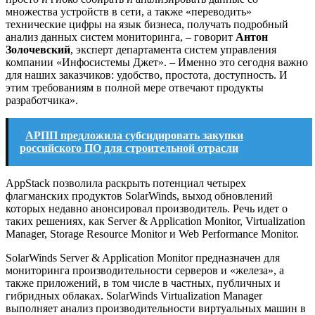
множества устройств в сети, а также «переводить»
технические цифры на язык бизнеса, получать подробный
анализ данных систем мониторинга, – говорит
Антон
Золочевский
, эксперт департамента систем управления
компании «Инфосистемы Джет». – Именно это сегодня важно
для наших заказчиков: удобство, простота, доступность. И
этим требованиям в полной мере отвечают продукты
разработчика».
АРПП предложила субсидировать закупки
российского ПО для строительной отрасли
AppStack позволила раскрыть потенциал четырех
флагманских продуктов SolarWinds, выход обновлений
которых недавно анонсировал производитель. Речь идет о
таких решениях, как Server & Application Monitor, Virtualization
Manager, Storage Resource Monitor и Web Performance Monitor.
SolarWinds Server & Application Monitor предназначен для
мониторинга производительности серверов и «железа», а
также приложений, в том числе в частных, публичных и
гибридных облаках. SolarWinds Virtualization Manager
выполняет анализ производительности виртуальных машин в