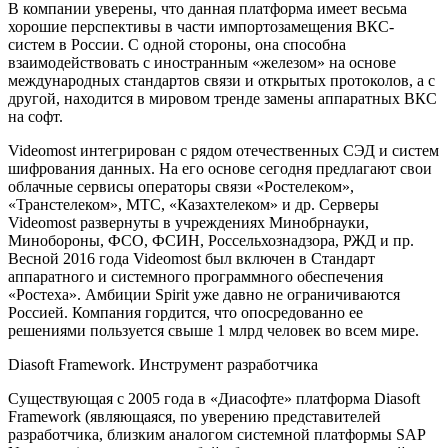
В компании уверены, что данная платформа имеет весьма
хорошие перспективы в части импортозамещения ВКС-
систем в России. С одной стороны, она способна
взаимодействовать с иностранным «железом» на основе
международных стандартов связи и открытых протоколов, а с
другой, находится в мировом тренде замены аппаратных ВКС
на софт.
Videomost интегрирован с рядом отечественных СЭД и систем
шифрования данных. На его основе сегодня предлагают свои
облачные сервисы операторы связи «Ростелеком»,
«Транстелеком», МТС, «Казахтелеком» и др. Серверы
Videomost развернуты в учреждениях Минобрнауки,
Минобороны, ФСО, ФСИН, Россельхознадзора, РЖД и пр.
Весной 2016 года Videomost был включен в Стандарт
аппаратного и системного программного обеспечения
«Ростеха». Амбиции Spirit уже давно не ограничиваются
Россией. Компания гордится, что опосредованно ее
решениями пользуется свыше 1 млрд человек во всем мире.
Diasoft Framework. Инструмент разработчика
Существующая с 2005 года в «Диасофте» платформа Diasoft
Framework (являющаяся, по уверению представителей
разработчика, близким аналогом системной платформы SAP