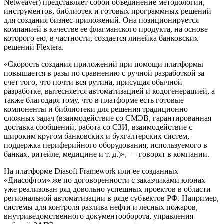
Netweaver) представляет собой объединение методологий,
инструментов, библиотек и готовых программных решений
для создания бизнес-приложений. Она позиционируется
компанией в качестве ее флагманского продукта, на основе
которого ею, в частности, создается линейка банковских
решений Flextera.
«Скорость создания приложений при помощи платформы
повышается в разы по сравнению с ручной разработкой за
счет того, что почти вся рутина, присущая обычной
разработке, вытесняется автоматизацией и кодогенерацией, а
также благодаря тому, что в платформе есть готовые
компоненты и библиотеки для решения традиционно
сложных задач (взаимодействие со СМЭВ, гарантированная
доставка сообщений, работа со СЗИ, взаимодействие с
широким кругом банковских и бухгалтерских систем,
поддержка периферийного оборудования, используемого в
банках, ритейле, медицине и т. д.)», — говорят в компании.
На платформе Diasoft Framework или ее созданных
«Диасофтом» же по договоренности с заказчиками клонах
уже реализован ряд довольно успешных проектов в области
региональной автоматизации в ряде субъектов РФ. Например,
системы для контроля разлива нефти и лесных пожаров,
внутриведомственного документооборота, управления