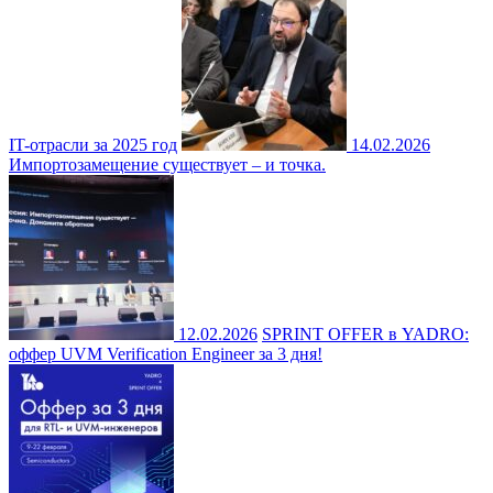
IT-отрасли за 2025 год
14.02.2026
Импортозамещение существует – и точка.
12.02.2026
SPRINT OFFER в YADRO:
оффер UVM Verification Engineer за 3 дня!