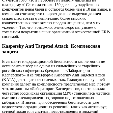
С учетом того, что в пересчете на валюту лицензия на
платформу «1С» тогда стоила 150 долл., а у зарубежных
конкурентов цены были и остаются более чем в 10 раз выше, в
компании считают, что прирост доли ее выручки должен
свидетельствовать о значительно более высоких
количественных показателях продаж лицензий, чем у их
«коллег». Так что, возможно, очень скоро мы узнаем о
тотальном покрытии наших организаций отечественной ERP-
системой.
Kaspersky Anti Targeted Attack. Комплексная
защита
В сегменте информационной безопасности мы не могли не
остановить выбор на одном из сильнейших и старейших
российских софтверных брендов — «Лаборатории
Касперского» и ее платформе Kaspersky Anti Targeted Attack
(KATA) для защиты от целевых атак. Главную ставку в ней
компания делает на комплексность предлагаемых мер, потому
что, по данным «Лаборатории Касперского», почти каждая
четвертая российская организация (23%) становилась жертвой
именно целенаправленных, хорошо подготовленных
кибератак. И значит, для обеспечения безопасности уже
недостаточно традиционных решений, таких как антивирус,
сетевой экран или система предотвращения вторжений.