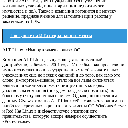
работой ЗАГСами, учета нуждающихся в улучшении
жилищных условий, инвентаризации недвижимого
имущества и др.). Также в компании готовится к выпуску
решение, предназначенное для автоматизации работы у
заказчиков из ТЭК.
Поступите на ИТ-специальность мечты
ALT Linux. «Импортозамещающая» ОС
Компания ALT Linux, выпускающая одноименный
дистрибутив, работает с 2001 года. У нее был ряд проектов по
импортозамещению в государственных и образовательных
учреждениях еще до всяких санкций и до того, как само это
слово (импортозамещение) стало на все лады склоняться
нашими чиновниками. Часть инициатив, в которых
участвовала компания (не будем их здесь вспоминать) по
большому счету окончилась ничем. Однако, по последним
данным CNews, именно ALT Linux сейчас является одним из
наиболее вероятных вариантов для замены ОС Windows Server
и Red Hat Linux в инфраструктуре электронного
правительства, которую вскоре намерен осуществить
«Ростелеком».