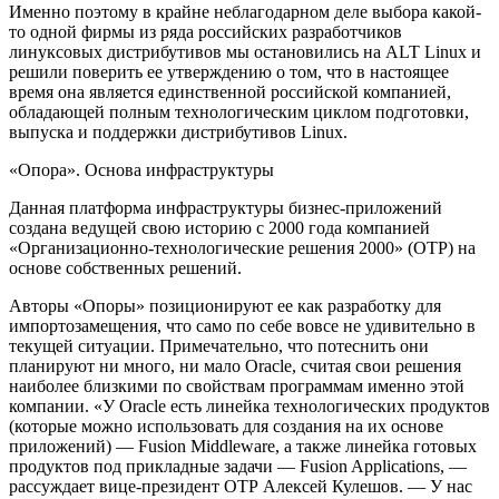
Именно поэтому в крайне неблагодарном деле выбора какой-
то одной фирмы из ряда российских разработчиков
линуксовых дистрибутивов мы остановились на ALT Linux и
решили поверить ее утверждению о том, что в настоящее
время она является единственной российской компанией,
обладающей полным технологическим циклом подготовки,
выпуска и поддержки дистрибутивов Linux.
«Опора». Основа инфраструктуры
Данная платформа инфраструктуры бизнес-приложений
создана ведущей свою историю с 2000 года компанией
«Организационно-технологические решения 2000» (ОТР) на
основе собственных решений.
Авторы «Опоры» позиционируют ее как разработку для
импортозамещения, что само по себе вовсе не удивительно в
текущей ситуации. Примечательно, что потеснить они
планируют ни много, ни мало Oracle, считая свои решения
наиболее близкими по свойствам программам именно этой
компании. «У Оracle есть линейка технологических продуктов
(которые можно использовать для создания на их основе
приложений) — Fusion Middleware, а также линейка готовых
продуктов под прикладные задачи — Fusion Applications, —
рассуждает вице-президент ОТР Алексей Кулешов. — У нас