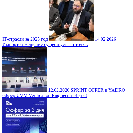
IT-отрасли за 2025 год
14.02.2026
Импортозамещение существует – и точка.
12.02.2026
SPRINT OFFER в YADRO:
оффер UVM Verification Engineer за 3 дня!